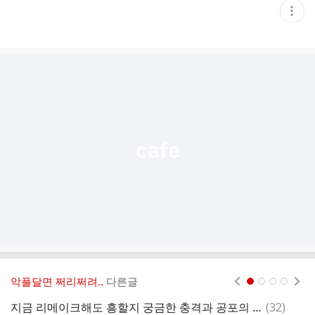
현
재
게
시
글
추
가
기
능
열
기
악플달면 쩌리쩌려..
다른글
현재페이지 1
2
3
4
댓
지금 리메이크해도 흥할지 궁금한 충격과 공포의 아들맘 영화 ＜올가미＞ .jpg
(
32
)
이