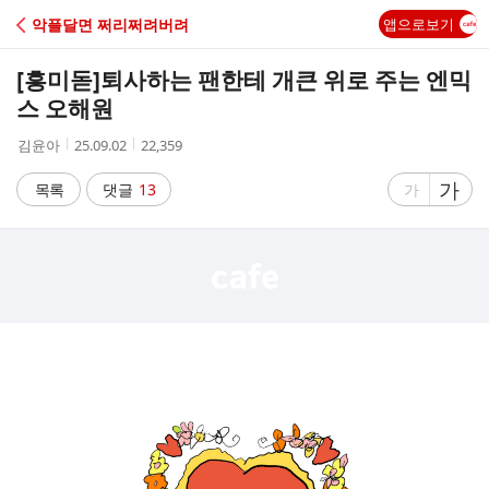
C
악플달면 쩌리쩌려버려
앱으로보기
A
[흥미돋]
퇴사하는 팬한테 개큰 위로 주는 엔믹
F
스 오해원
작
작
조
김윤아
25.09.02
22,359
E
성
성
회
자
시
수
글
가
글
목록
댓글
13
가
간
자
자
크
크
기
기
크
작
게
게