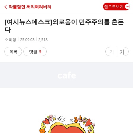
C
악플달면 쩌리쩌려버려
앱으로보기
A
[여시뉴스데스크]
외로움이 민주주의를 흔든
F
다
작
작
조
소리앙
25.09.03
2,518
E
성
성
회
자
시
수
글
가
글
목록
댓글
3
가
간
자
자
크
크
기
기
크
작
게
게