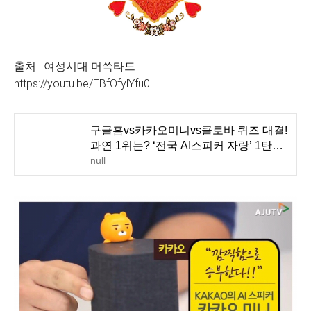
출처 : 여성시대 머쓱타드
https://youtu.be/EBfOfylYfu0
구글홈vs카카오미니vs클로바 퀴즈 대결!
과연 1위는? ‘전국 AI스피커 자랑’ 1탄
(주리를틀어라)
null