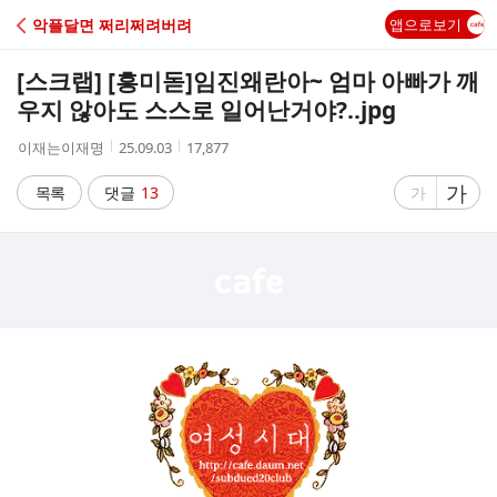
C
악플달면 쩌리쩌려버려
앱으로보기
A
[스크랩] [흥미돋]
임진왜란아~ 엄마 아빠가 깨
F
우지 않아도 스스로 일어난거야?..jpg
작
작
조
이재는이재명
25.09.03
17,877
E
성
성
회
자
시
수
글
가
글
목록
댓글
13
가
간
자
자
크
크
기
기
크
작
게
게