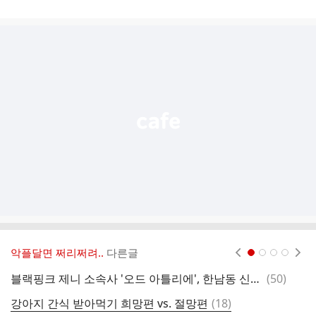
게
시
글
추
가
기
능
열
기
악플달면 쩌리쩌려..
다른글
현재페이지 1
2
3
4
댓
블랙핑크 제니 소속사 '오드 아틀리에', 한남동 신사옥으로 이전
(
50
)
울
글
댓
강아지 간식 받아먹기 희망편 vs. 절망편
(
18
)
천
글