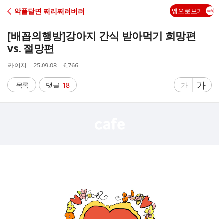
C
악플달면 쩌리쩌려버려
앱으로보기
A
[배꼽의행방]
강아지 간식 받아먹기 희망편
F
vs. 절망편
작
작
조
카이지
25.09.03
6,766
E
성
성
회
자
시
수
글
가
글
목록
댓글
18
가
간
자
자
크
크
기
기
크
작
게
게