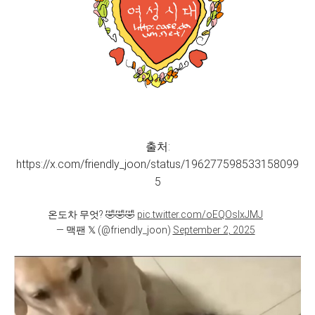
출처:
https://x.com/friendly_joon/status/196277598533158099
5
온도차 무엇? 🤣🤣🤣
pic.twitter.com/oEQOsIxJMJ
— 맥팬 𝕏 (@friendly_joon)
September 2, 2025