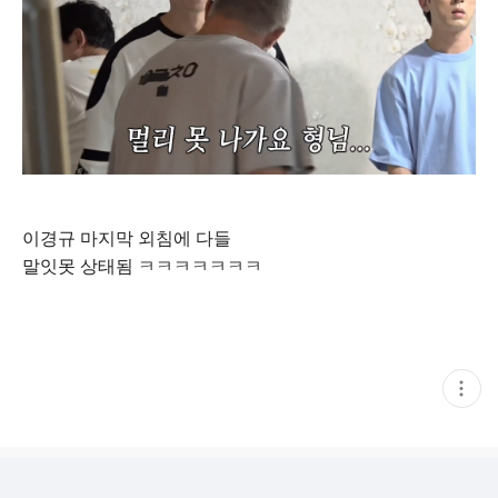
이경규 마지막 외침에 다들
말잇못 상태됨 ㅋㅋㅋㅋㅋㅋㅋ
현
재
게
시
글
추
가