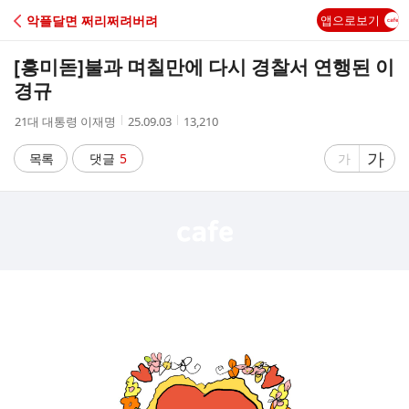
C
악플달면 쩌리쩌려버려
앱으로보기
A
[흥미돋]
불과 며칠만에 다시 경찰서 연행된 이
F
경규
작
작
조
21대 대통령 이재명
25.09.03
13,210
E
성
성
회
자
시
수
글
가
글
목록
댓글
5
가
간
자
자
크
크
기
기
크
작
게
게