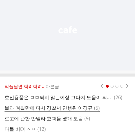
기
능
열
기
악플달면 쩌리쩌려..
다른글
현재페이지 1
2
3
4
댓
호신용품은 ㅁㅁ되지 않는이상 그다지 도움이 되질 않습니다
(
26
)
글
댓
불과 며칠만에 다시 경찰서 연행된 이경규
(
5
)
왕
글
댓
로고에 관한 만델라 효과들 몇개 모음
(
9
)
글
댓
다들 버텨 ㅅㅂ
(
12
)
글