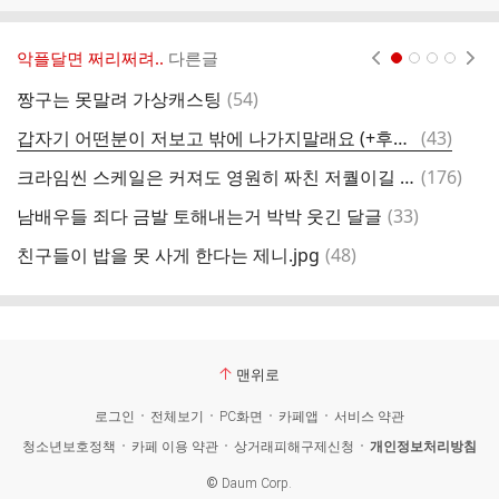
악플달면 쩌리쩌려..
다른글
현재페이지 1
2
3
4
댓
짱구는 못말려 가상캐스팅
(
54
)
글
댓
갑자기 어떤분이 저보고 밖에 나가지말래요 (+후기)
(
43
)
글
댓
크라임씬 스케일은 커져도 영원히 짜친 저퀄이길 바라는 거.twt
(
176
)
자
글
댓
남배우들 죄다 금발 토해내는거 박박 웃긴 달글
(
33
)
3
글
댓
친구들이 밥을 못 사게 한다는 제니.jpg
(
48
)
글
맨위로
로그인
전체보기
PC화면
카페앱
서비스 약관
청소년보호정책
카페 이용 약관
상거래피해구제신청
개인정보처리방침
©
Daum Corp.