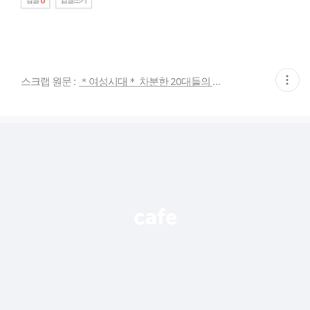
현
스크랩 원문 :
＊여성시대＊ 차분한 20대들의 알흠다운 공간
재
게
시
글
추
가
기
능
열
기