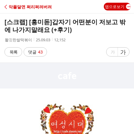
C
악플달면 쩌리쩌려버려
앱으로보기
A
[스크랩] [흥미돋]
갑자기 어떤분이 저보고 밖
F
에 나가지말래요 (+후기)
작
작
조
쫠깃한쌀떡볶이
25.09.03
12,152
E
성
성
회
자
시
수
글
가
글
목록
댓글
43
가
간
자
자
크
크
기
기
크
작
게
게