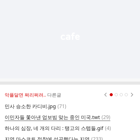
가
기
능
열
기
악플달면 쩌리쩌려..
다른글
현재페이지 1
2
3
4
댓
민사 승소한 카디비.jpg
(
71
)
방
글
댓
이민자들 쫓아낸 업보빔 맞는 중인 미국.twt
(
29
)
볼
글
댓
하나의 심장, 네 개의 다리 : 탱고의 스텝들.gif
(
4
)
김
글
댓
지역 마스코트 정착에 성공했다는 지역
(
233
)
친