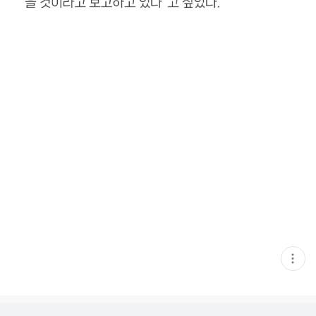
현
재
게
시
글
추