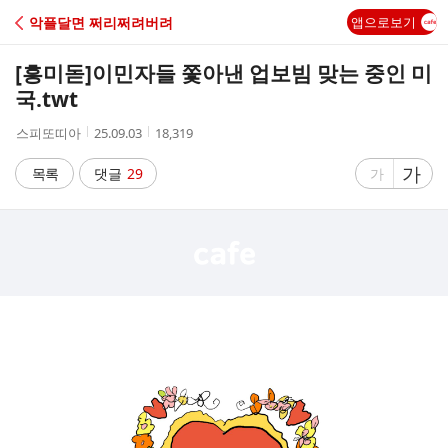
C
악플달면 쩌리쩌려버려
앱으로보기
A
[흥미돋]
이민자들 쫓아낸 업보빔 맞는 중인 미
F
국.twt
작
작
조
스피또띠아
25.09.03
18,319
E
성
성
회
자
시
수
글
가
글
목록
댓글
29
가
간
자
자
크
크
기
기
크
작
게
게