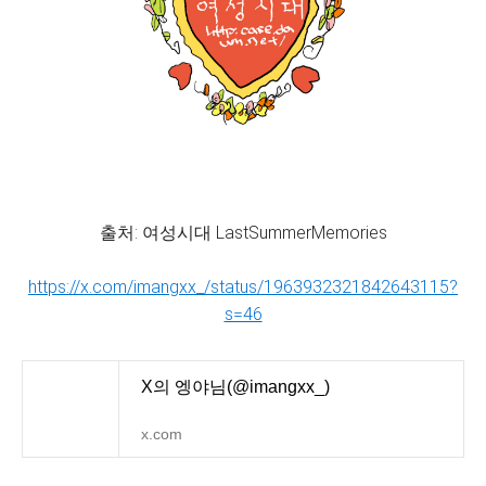
출처: 여성시대 LastSummerMemories
https://x.com/imangxx_/status/1963932321842643115?
s=46
X의 엥야님(@imangxx_)
x.com