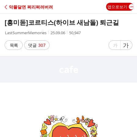
C
악플달면 쩌리쩌려버려
앱으로보기
A
[흥미돋]
코르티스(하이브 새남돌) 퇴근길
F
작
작
조
LastSummerMemories
25.09.06
50,947
성
성
회
E
자
시
수
글
가
글
목록
댓글
307
가
간
자
자
크
크
기
기
크
작
게
게