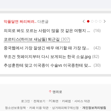
악플달면 쩌리쩌려..
다른글
현재페이지 1
2
3
4
댓
의외로 봐도 모르는 사람이 많을 것 같은 여행지 사진 공통점......jpg
(
16
)
그
글
댓
코르티스(하이브 새남돌) 퇴근길
(
307
)
난
글
댓
중국웹에서 가장 잘생긴 배우 얘기할 때 가장 많이 언급되는 세 배우
(
42
)
고
글
댓
무조건 첫페이지부터 다시 보게되는 한국 소설.jpg
(
82
)
글
댓
추성훈한테 맞고 이국종이 수술vs 이국종한테 맞고 추성훈이 수술…. 이 논란을 종결 지으러 왔다
(
30
)
글
맨위로
로그인
전체보기
PC화면
카페앱
서비스 약관
청소년보호정책
카페 이용 약관
상거래피해구제신청
개인정보처리방침