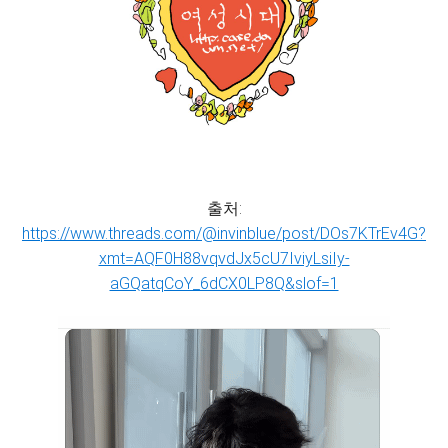
출처:
https://www.threads.com/@invinblue/post/DOs7KTrEv4G?
xmt=AQF0H88vqvdJx5cU7IviyLsiIy-
aGQatqCoY_6dCX0LP8Q&slof=1