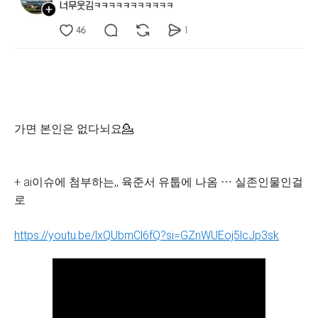
가면 본인은 없다뇌요💁
+ ai이슈에 첨부하는,, 육준서 유툽에 나옴 ⋯ 실존인물인걸
로
https://youtu.be/lxQUbmCl6fQ?si=GZnWUEoj5lcJp3sk