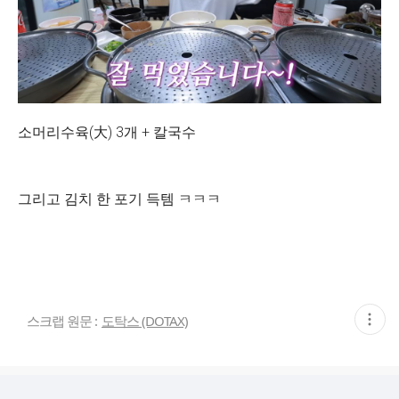
소머리수육(大) 3개 + 칼국수
그리고 김치 한 포기 득템 ㅋㅋㅋ
현
스크랩 원문 :
도탁스 (DOTAX)
재
게
시
글
추
가