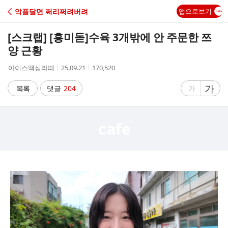
C
악플달면 쩌리쩌려버려
앱으로보기
A
[스크랩] [흥미돋]
수육 3개밖에 안 주문한 쯔
F
양 근황
작
작
조
아이스맥심라떼
25.09.21
170,520
E
성
성
회
자
시
수
글
가
글
목록
댓글
204
가
간
자
자
크
크
기
기
크
작
게
게