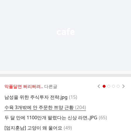
기
능
열
기
악플달면 쩌리쩌려..
다른글
현재페이지 1
2
3
4
댓
남성을 위한 주식투자 전략.jpg
(
15
)
3
글
댓
수육 3개밖에 안 주문한 쯔양 근황
(
204
)
프
글
댓
두 달 만에 1100만개 팔렸다는 신상 라면..JPG
(
65
)
이
글
댓
[엄지훈남] 고양이 왜 울어요
(
49
)