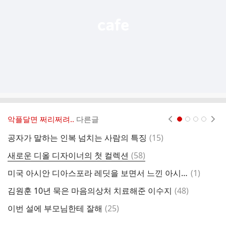
기
악플달면 쩌리쩌려..
다른글
현재페이지 1
2
3
4
댓
공자가 말하는 인복 넘치는 사람의 특징
(
15
)
글
댓
새로운 디올 디자이너의 첫 컬렉션
(
58
)
황
글
댓
미국 아시안 디아스포라 레딧을 보면서 느낀 아시안 남자들의 피해의식 (장문주의)
(
1
)
나
글
댓
김원훈 10년 묵은 마음의상처 치료해준 이수지
(
48
)
글
댓
이번 설에 부모님한테 잘해
(
25
)
일
글