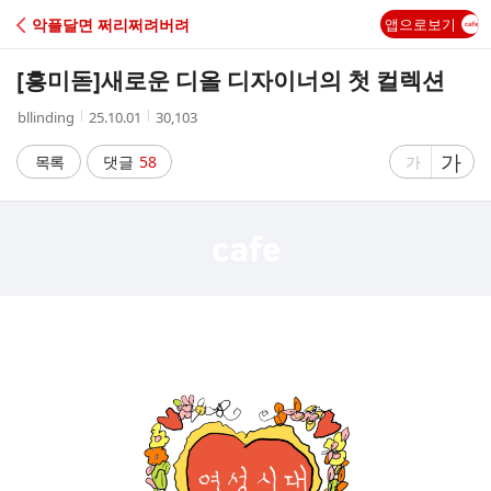
C
악플달면 쩌리쩌려버려
앱으로보기
A
[흥미돋]
새로운 디올 디자이너의 첫 컬렉션
F
작
작
조
bllinding
25.10.01
30,103
성
성
회
E
자
시
수
글
가
글
목록
댓글
58
가
간
자
자
크
크
기
기
크
작
게
게