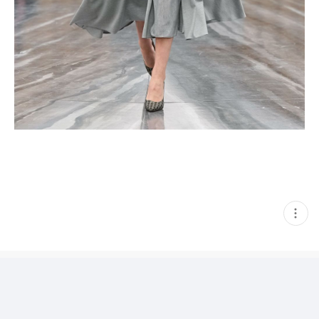
현
재
게
시
글
추
가
기
능
열