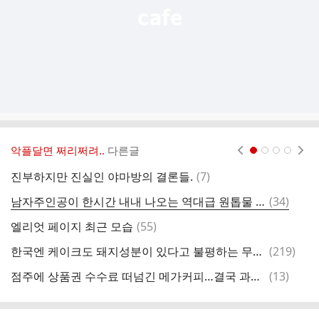
악플달면 쩌리쩌려..
다른글
현재페이지 1
2
3
4
댓
진부하지만 진실인 야마방의 결론들.
(
7
)
유
글
댓
남자주인공이 한시간 내내 나오는 역대급 원톱물 드라마.jpg
(
34
)
김
글
댓
엘리엇 페이지 최근 모습
(
55
)
4
글
댓
한국엔 케이크도 돼지성분이 있다고 불평하는 무슬림
(
219
)
활
글
댓
점주에 상품권 수수료 떠넘긴 메가커피…결국 과징금 23억 철퇴
(
13
)
멍
글