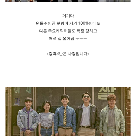
거기다
원톱주인공 분량이 거의 100%인데도
다른 주요캐릭터들도 특징 강하고
매력 잘 뽑아냄 ㅜㅜㅜ
(강력3반은 사랑입니다)