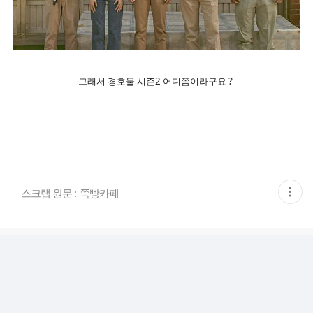
그래서 경호물 시즌2 어디쯤이라구요 ?
현
스크랩 원문 :
쭉빵카페
재
게
시
글
추
가
기
능
열
기