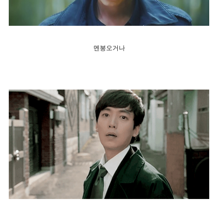
멘붕오거나