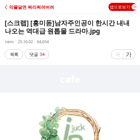
C
악플달면 쩌리쩌려버려
앱으로보기
A
[스크랩] [흥미돋]
남자주인공이 한시간 내내
F
나오는 역대급 원톱물 드라마.jpg
작
작
조
nero
25.10.02
64,654
E
성
성
회
자
시
수
글
가
글
목록
댓글
34
가
간
자
자
크
크
기
기
크
작
게
게