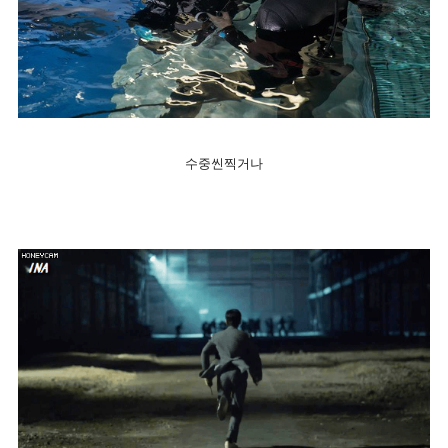
수중씬찍거나