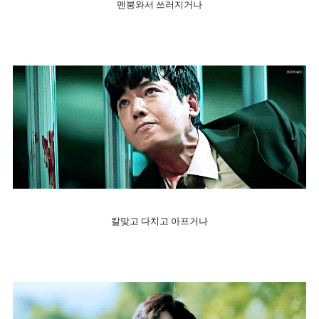
멘붕와서 쓰러지거나
칼맞고 다치고 아프거나