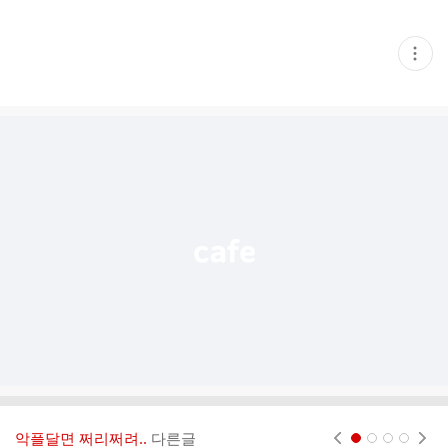
현
재
게
시
글
추
가
기
능
열
기
악플달면 쩌리쩌려..
다른글
현재페이지 1
2
3
4