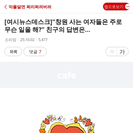
C
악플달면 쩌리쩌려버려
앱으로보기
A
[여시뉴스데스크]
"창원 사는 여자들은 주로
F
무슨 일을 해?" 친구의 답변은...
작
작
조
소리앙
25.10.02
5,477
E
성
성
회
자
시
수
글
가
글
목록
댓글
7
가
간
자
자
크
크
기
기
크
작
게
게