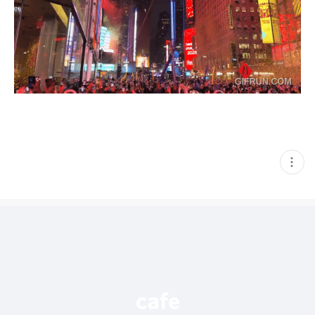
현
재
게
시
글
추
가
기
능
열
기