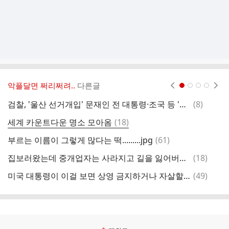
악플달면 쩌리쩌려..
다른글
현재페이지 1
2
3
4
댓
검찰, '울산 선거개입' 문재인 전 대통령·조국 등 '무혐의' 처분
(
8
)
글
댓
세계 카운트다운 명소 모아옴
(
18
)
글
댓
부르는 이름이 그렇게 많다는 떡.........jpg
(
61
)
글
댓
집보러왔는데 중개업자는 사라지고 길을 잃어버려서 못나가고 있어요;;;;
(
18
)
글
댓
미국 대통령이 이걸 보면 상영 금지하거나 자살할 거라는 리뷰가 달린 영화
(
49
)
오
글