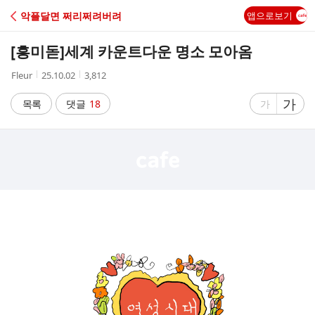
C
악플달면 쩌리쩌려버려
앱으로보기
A
[흥미돋]
세계 카운트다운 명소 모아옴
F
작
작
조
Fleur
25.10.02
3,812
성
성
회
E
자
시
수
글
가
글
목록
댓글
18
가
간
자
자
크
크
기
기
크
작
게
게