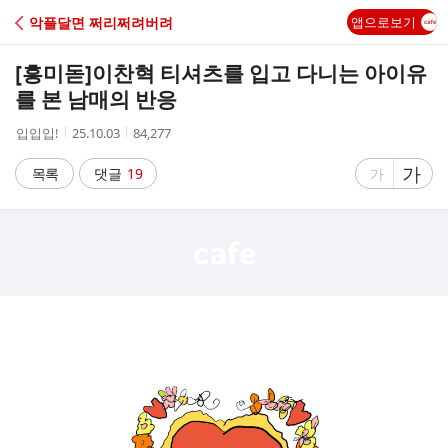
C
악플달면 쩌리쩌려버려
앱으로보기
A
[흥미돋]
이찬혁 티셔츠를 입고 다니는 아이유
F
를 본 남매의 반응
작
작
조
입입입!
25.10.03
84,277
E
성
성
회
자
시
수
글
가
글
목록
댓글
19
가
간
자
자
크
크
기
기
크
작
게
게