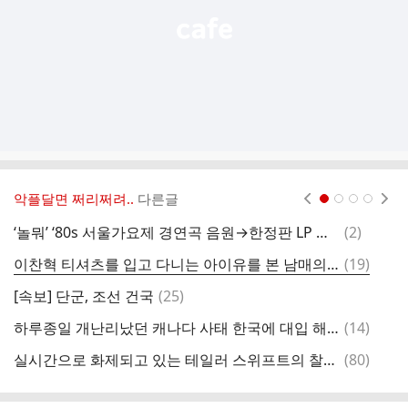
악플달면 쩌리쩌려..
다른글
현재페이지 1
2
3
4
댓
‘놀뭐’ ‘80s 서울가요제 경연곡 음원→한정판 LP 수익금 전액 기부
(
2
)
글
댓
이찬혁 티셔츠를 입고 다니는 아이유를 본 남매의 반응
(
19
)
글
댓
[속보] 단군, 조선 건국
(
25
)
글
댓
하루종일 개난리났던 캐나다 사태 한국에 대입 해보기
(
14
)
아
글
댓
실시간으로 화제되고 있는 테일러 스위프트의 찰리 XCX 디스곡...
(
80
)
헬
글