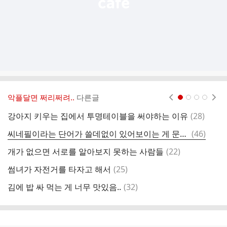
악플달면 쩌리쩌려..
다른글
현재페이지 1
2
3
4
댓
강아지 키우는 집에서 투명테이블을 써야하는 이유
(
28
)
재
글
댓
씨네필이라는 단어가 쓸데없이 있어보이는 게 문제임.twt
(
46
)
글
댓
개가 없으면 서로를 알아보지 못하는 사람들
(
22
)
물
글
댓
썸녀가 자전거를 타자고 해서
(
25
)
글
댓
김에 밥 싸 먹는 게 너무 맛있음..
(
32
)
글