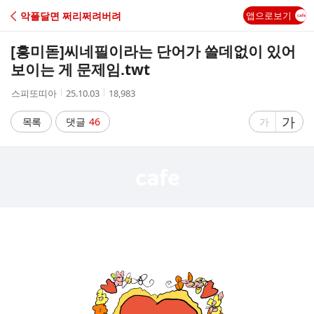
C
악플달면 쩌리쩌려버려
앱으로보기
A
[흥미돋]
씨네필이라는 단어가 쓸데없이 있어
F
보이는 게 문제임.twt
작
작
조
스피또띠아
25.10.03
18,983
E
성
성
회
자
시
수
글
가
글
목록
댓글
46
가
간
자
자
크
크
기
기
크
작
게
게