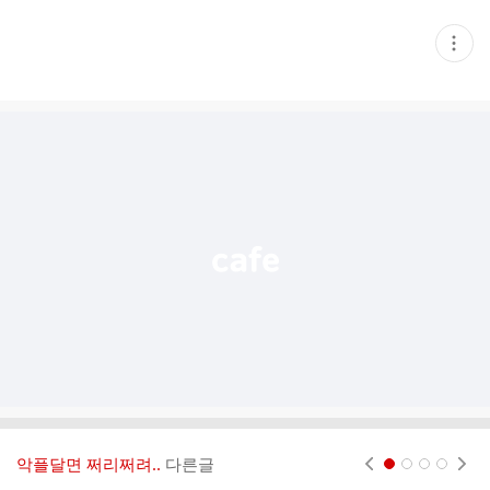
현
재
게
시
글
추
가
기
능
열
기
악플달면 쩌리쩌려..
다른글
현재페이지 1
2
3
4