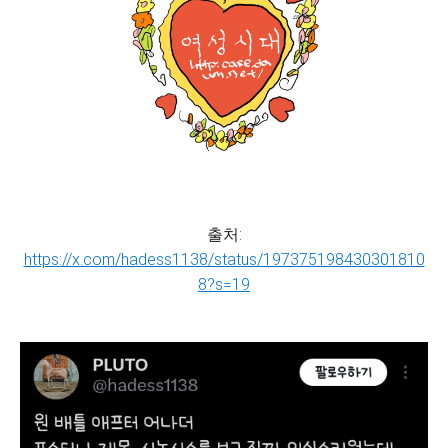
출처:
https://x.com/hadess1138/status/197375198430301810
8?s=19