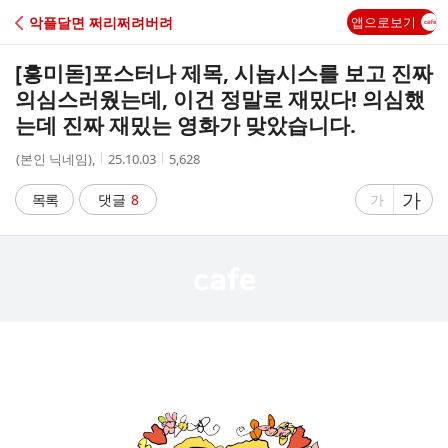
C
악플달면 쩌리쩌려버려
앱으로보기
A
[흥미돋]
포스터나 제목, 시놉시스를 보고 진짜
F
의심스러웠는데, 이건 정말로 재밌다! 의심했
는데 진짜 재밌는 영화가 맞았습니다.
E
작
작
조
(본인 닉네임),
25.10.03
5,628
성
성
회
자
시
수
글
가
글
목록
댓글
8
가
간
자
자
크
크
기
기
크
작
게
게