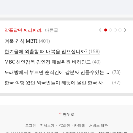
악플달면 쩌리쩌려..
다른글
현재페이지 1
2
3
4
댓
겨울 간식 MBTI
(
401
)
글
댓
한겨울에 외출할 때 내복을 입으십니까?
(
158
)
어
글
댓
MBC 신인감독 김연경 해설위원 비하인드
(
40
)
몽
글
댓
노래방에서 부르면 순식간에 갑분싸 만들수있는 노래 말해보는달글
(
73
)
북
글
댓
한국 여행 왔던 외국인들이 레딧에 올린 한국 사진들.jpg
(
37
)
글
맨위로
로그인
전체보기
PC화면
카페앱
서비스 약관