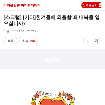
C
악플달면 쩌리쩌려버려
앱으로보기
A
[스크랩] [기타]
한겨울에 외출할 때 내복을 입
F
으십니까?
작
작
조
카린
25.11.04
25,217
E
성
성
회
자
시
수
글
가
글
목록
댓글
158
가
간
자
자
크
크
기
기
크
작
게
게