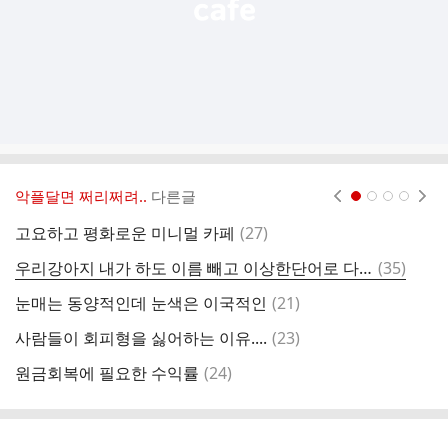
악플달면 쩌리쩌려..
다른글
현재페이지 1
2
3
4
댓
고요하고 평화로운 미니멀 카페
(
27
)
지
글
댓
우리강아지 내가 하도 이름 빼고 이상한단어로 다 불러서
(
35
)
강
글
댓
눈매는 동양적인데 눈색은 이국적인
(
21
)
글
댓
사람들이 회피형을 싫어하는 이유....
(
23
)
전
글
댓
원금회복에 필요한 수익률
(
24
)
반
글