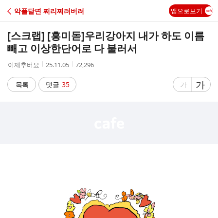
C
악플달면 쩌리쩌려버려
앱으로보기
A
[스크랩] [흥미돋]
우리강아지 내가 하도 이름
F
빼고 이상한단어로 다 불러서
작
작
조
이제추버요
25.11.05
72,296
E
성
성
회
자
시
수
글
가
글
목록
댓글
35
가
간
자
자
크
크
기
기
크
작
게
게