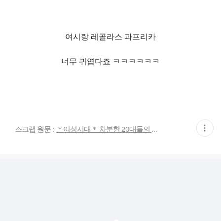
여시랑 레골라스 파프리카
너무 귀엽다죠 ㅋㅋㅋㅋㅋㅋ
현
스크랩 원문 :
＊여성시대＊ 차분한 20대들의 알흠다운 공간
재
게
시
글
추
가
기
능
열
기