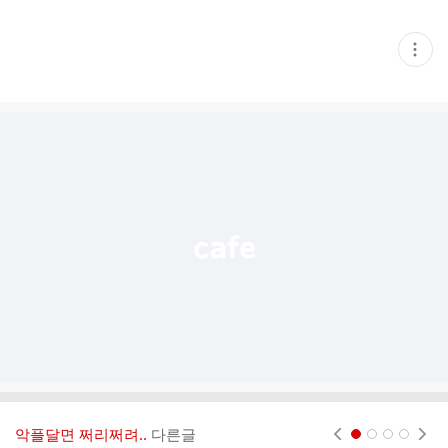
현
재
게
시
글
추
가
기
능
열
기
악플달면 쩌리쩌려..
다른글
현재페이지 1
2
3
4