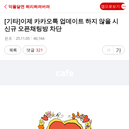
C
악플달면 쩌리쩌려버려
앱으로보기
A
[기타]
이제 카카오톡 업데이트 하지 않을 시
F
신규 오픈채팅방 차단
작
작
조
은조
25.11.05
40,164
E
성
성
회
자
시
수
글
가
글
목록
댓글
321
가
간
자
자
크
크
기
기
크
작
게
게