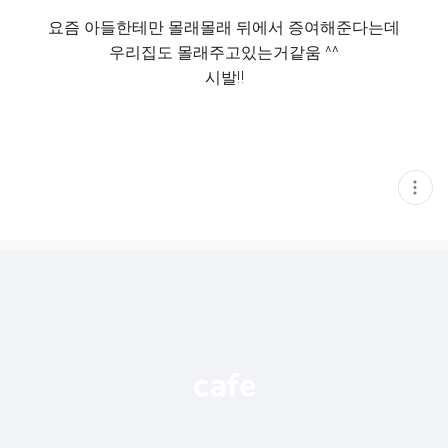
요즘 아들한테만 몰래몰래 뒤에서 증여해준다는데
우리집도 몰래주고있는거같움 ^^
시발‼️
현
재
게
시
글
추
가
기
능
열
기