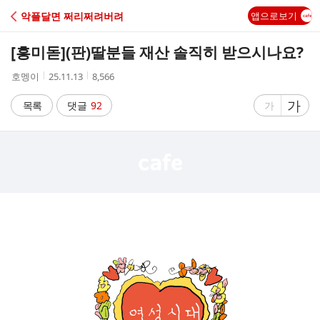
C
악플달면 쩌리쩌려버려
앱으로보기
A
[흥미돋]
(판)딸분들 재산 솔직히 받으시나요?
F
작
작
조
호멩이
25.11.13
8,566
성
성
회
E
자
시
수
글
가
글
목록
댓글
92
가
간
자
자
크
크
기
기
크
작
게
게