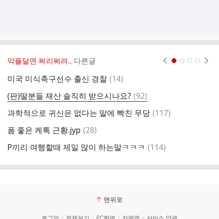
악플달면 쩌리쩌려..
다른글
현재페이지 1
2
3
4
댓
미국 미식축구선수 출신 경찰
(
14
)
글
댓
(판)딸분들 재산 솔직히 받으시나요?
(
92
)
글
댓
과학적으로 귀신은 없다는 말에 빡친 무당
(
117
)
아
글
댓
폼 좋은 케톡 근황.jyp
(
28
)
글
댓
P끼리 여행할때 제일 많이 하는말ㅋㅋㅋ
(
114
)
4
글
맨위로
로그인
전체보기
PC화면
카페앱
서비스 약관