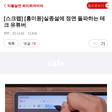
C
악플달면 쩌리쩌려버려
앱으로보기
A
[스크랩] [흥미돋]
실종설에 정면 돌파하는 테
F
크 유튜버
작
작
조
flflf
25.12.02
12,656
E
성
성
회
자
시
수
글
가
글
목록
댓글
18
가
간
자
자
크
크
기
기
크
작
게
게