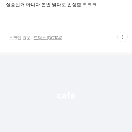
실종된거 아니다 본인 맞다로 인정함 ㅋㅋㅋ
현
스크랩 원문 :
도탁스 (DOTAX)
재
게
시
글
추
가
기
능
열
기