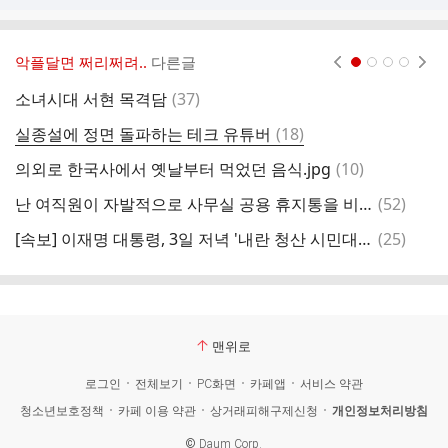
악플달면 쩌리쩌려..
다른글
현재페이지 1
2
3
4
댓
소녀시대 서현 목격담
(
37
)
글
댓
실종설에 정면 돌파하는 테크 유튜버
(
18
)
시
글
댓
의외로 한국사에서 옛날부터 먹었던 음식.jpg
(
10
)
미
글
댓
난 여직원이 자발적으로 사무실 공용 휴지통을 비우는 모습을 한번도 본 적이 없다
(
52
)
흑
글
댓
[속보] 이재명 대통령, 3일 저녁 '내란 청산 시민대행진' 참여
(
25
)
상
글
맨위로
로그인
전체보기
PC화면
카페앱
서비스 약관
청소년보호정책
카페 이용 약관
상거래피해구제신청
개인정보처리방침
©
Daum Corp.