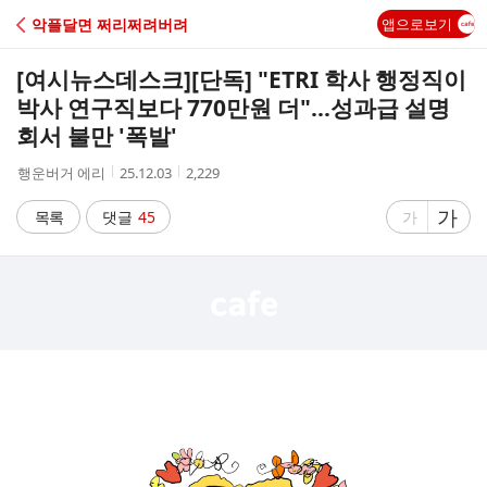
C
악플달면 쩌리쩌려버려
앱으로보기
A
[여시뉴스데스크]
[단독] "ETRI 학사 행정직이
F
박사 연구직보다 770만원 더"…성과급 설명
회서 불만 '폭발'
E
작
작
조
행운버거 에리
25.12.03
2,229
성
성
회
자
시
수
글
가
글
목록
댓글
45
가
간
자
자
크
크
기
기
크
작
게
게