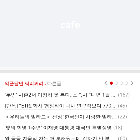
능
열
기
악플달면 쩌리쩌려..
다른글
현재페이지 1
2
3
4
댓
'무빙' 시즌2서 이정하 못 본다..소속사 "내년 1월 해병대 입대" [공식]
(
167
)
한
글
댓
[단독] "ETRI 학사 행정직이 박사 연구직보다 770만원 더"…성과급 설명회서 불만 '폭발'
(
45
)
무
글
댓
＜우리들의 발라드＞ 선정 ‘한국인이 사랑한 발라드 TOP 100’
(
22
)
전
글
댓
‘빛의 혁명 1주년’ 이재명 대통령 대국민 특별성명
(
18
)
글
댓
와 곰들 겨울잠 자는 거 부러웠는데 갑자기 안 부러워짐
(
60
)