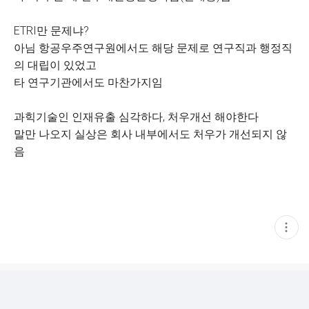
ETRI만 문제냐?
아님 항공우주연구원에서도 해당 문제로 연구직과 행정직
의 대립이 있었고
타 연구기관에서도 마찬가지임
과힉기술인 인재유출 심각하다, 처우개선 해야한다
말만 나오지 실상은 회사 내부에서도 처우가 개선되지 않
음
현
재
게
시
글
추
가
기