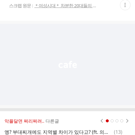
현
스크랩 원문 :
＊여성시대＊ 차분한 20대들의 알흠다운 공간
재
게
시
글
추
가
기
능
열
기
악플달면 쩌리쩌려..
다른글
현재페이지 1
2
3
4
댓
엥? 부대찌개에도 지역별 차이가 있다고? (ft. 의정부, 송탄, 파주)
(
13
)