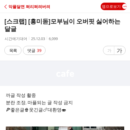
C
악플달면 쩌리쩌려버려
앱으로보기
A
[스크랩] [흥미돋]
모부님이 오버핏 싫어하는
F
달글
작
작
조
시간에기대어
25.12.03
6,099
E
성
성
회
자
시
수
글
가
글
목록
댓글
39
가
간
자
자
크
크
기
기
크
작
게
게
까글 작성 활중
분란 조장, 마플되는 글 작성 금지
🍕좋은글🍿웃긴글🍗대환영🍣