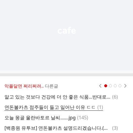
기
능
열
기
악플달면 쩌리쩌려..
다른글
현재페이지 1
2
3
4
댓
알고 있는 것보다 건강에 더 안 좋은 식품...반대로 몸 치유하는 음식은?
(
6
)
글
댓
연돈볼카츠 점주들이 들고 일어난 이유 ㄷㄷ
(
1
)
발
글
댓
오늘 몽골 울란바토르 날씨.......jpg
(
145
)
대
글
댓
[백종원 유투브] 연돈볼카츠 설명드리겠습니다.(정리)
(
3
)