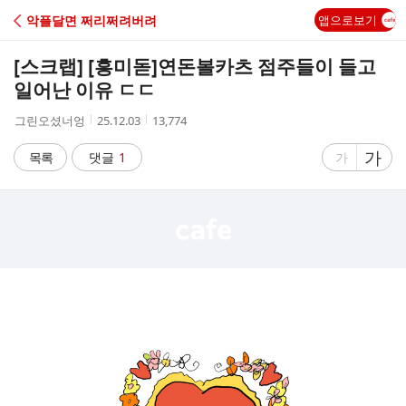
C
악플달면 쩌리쩌려버려
앱으로보기
A
[스크랩] [흥미돋]
연돈볼카츠 점주들이 들고
F
일어난 이유 ㄷㄷ
작
작
조
그린오셨너엉
25.12.03
13,774
E
성
성
회
자
시
수
글
가
글
목록
댓글
1
가
간
자
자
크
크
기
기
크
작
게
게