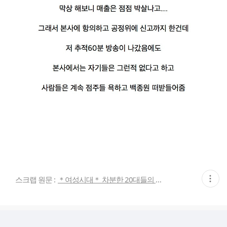
현
스크랩 원문 :
＊여성시대＊ 차분한 20대들의 알흠다운 공간
재
게
시
글
추
가