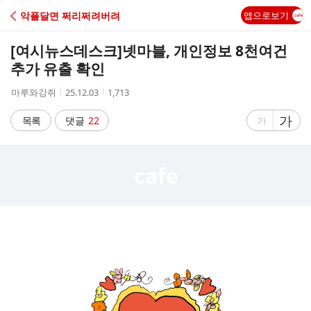
C
악플달면 쩌리쩌려버려
앱으로보기
A
[여시뉴스데스크]
넷마블, 개인정보 8천여건
F
추가 유출 확인
작
작
조
마루와강쥐
25.12.03
1,713
E
성
성
회
자
시
수
글
가
글
목록
댓글
22
가
간
자
자
크
크
기
기
크
작
게
게