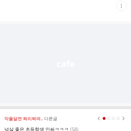
현
재
게
시
글
추
가
기
능
열
기
악플달면 쩌리쩌려..
다른글
현재페이지 1
2
3
4
댓
넉살 좋은 초등학생 인싸ㅋㅋㅋ
(
58
)
콧