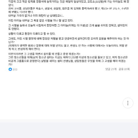
현
재
게
시
글
추
가
기