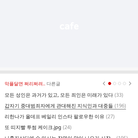
능
열
기
악플달면 쩌리쩌려..
다른글
현재페이지 1
2
3
4
댓
모든 성인은 과거가 있고, 모든 죄인은 미래가 있다
(
33
)
글
댓
갑자기 중대범죄자에게 관대해진 지식인과 대중들
(
196
)
방
글
댓
리한나가 올데프 베일리 인스타 팔로우한 이유
(
27
)
만
글
댓
또 띠지빨 투썸 케이크.jpg
(
24
)
글
댓