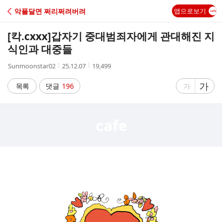
C
악플달면 쩌리쩌려버려
앱으로보기
A
[칵.cxxx]
갑자기 중대범죄자에게 관대해진 지
F
식인과 대중들
작
작
조
Sunmoonstar02
25.12.07
19,499
E
성
성
회
자
시
수
글
가
글
목록
댓글
196
가
간
자
자
크
크
기
기
크
작
게
게