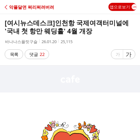
C
악플달면 쩌리쩌려버려
앱으로보기
A
[여시뉴스데스크]
인천항 국제여객터미널에
F
'국내 첫 항만 웨딩홀' 4월 개장
작
작
조
바나나스플릿구슬
26.01.20
25,115
E
성
성
회
자
시
수
글
가
글
목록
댓글
22
가
간
자
자
크
크
기
기
크
작
게
게