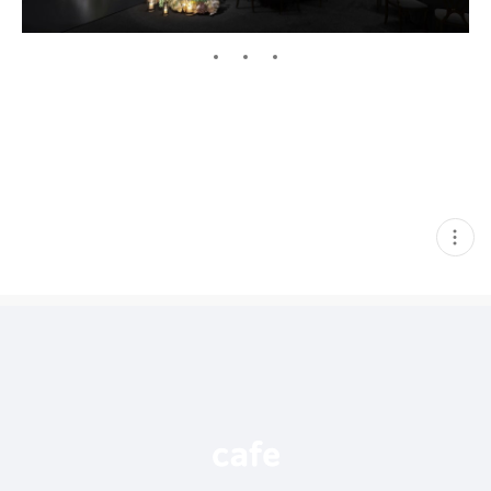
현
재
게
시
글
추
가
기
능
열
기