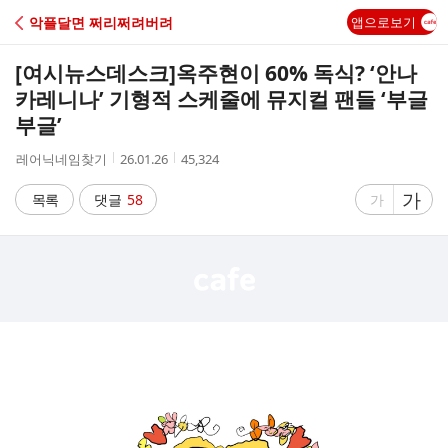
C
악플달면 쩌리쩌려버려
앱으로보기
A
[여시뉴스데스크]
옥주현이 60% 독식? ‘안나
F
카레니나’ 기형적 스케줄에 뮤지컬 팬들 ‘부글
부글’
E
작
작
조
레어닉네임찾기
26.01.26
45,324
성
성
회
자
시
수
글
가
글
목록
댓글
58
가
간
자
자
크
크
기
기
크
작
게
게