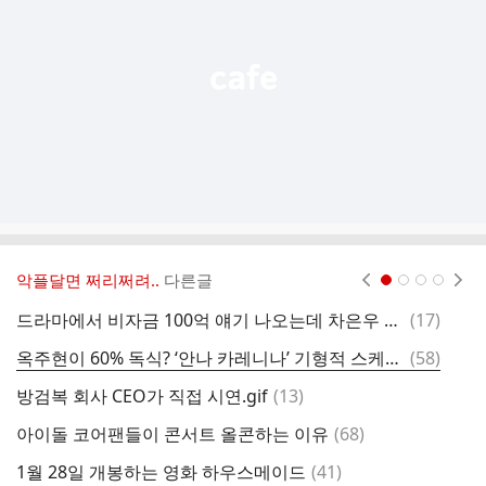
열
기
악플달면 쩌리쩌려..
다른글
현재페이지 1
2
3
4
댓
드라마에서 비자금 100억 얘기 나오는데 차은우 생각나더라
(
17
)
글
댓
옥주현이 60% 독식? ‘안나 카레니나’ 기형적 스케줄에 뮤지컬 팬들 ‘부글부글’
(
58
)
우
글
댓
방검복 회사 CEO가 직접 시연.gif
(
13
)
하
글
댓
아이돌 코어팬들이 콘서트 올콘하는 이유
(
68
)
박
글
댓
1월 28일 개봉하는 영화 하우스메이드
(
41
)