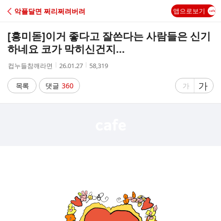
C
악플달면 쩌리쩌려버려
앱으로보기
A
[흥미돋]
이거 좋다고 잘쓴다는 사람들은 신기
F
하네요 코가 막히신건지...
작
작
조
컵누들참깨라면
26.01.27
58,319
E
성
성
회
자
시
수
글
가
글
목록
댓글
360
가
간
자
자
크
크
기
기
크
작
게
게