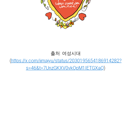
출처: 여성시대
(
https://x.com/iimajyu/status/2030195654186914282?
s=46&t=7UnzGKXV0vkOpM1IETGXaQ
)