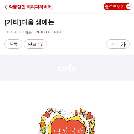
C
악플달면 쩌리쩌려버려
앱으로보기
A
[기타]
다음 생에는
F
작
작
조
ㅋㅋㅋㅋㅋ개웃
26.03.08
8,843
성
성
회
E
자
시
수
글
가
글
목록
댓글
18
가
간
자
자
크
크
기
기
크
작
게
게