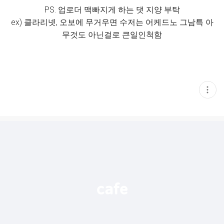
PS. 업로더 맥빠지게 하는 댓 지양 부탁
ex) 클라리넷, 오보에 무거우면 수저는 어케드노 그남특 아
무것도 아닌걸로 큰일인척함
현
재
게
시
글
추
가
기
능
열
기