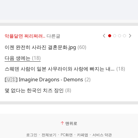
악플달면 쩌리쩌려..
다른글
현재페이지 1
2
3
4
댓
이젠 완전히 사라진 결혼문화.jpg
(
60
)
아
글
댓
다음 생에는
(
18
)
새
글
댓
스웨덴 사람이 일본 사무라이와 사랑에 빠지는 내용인데 한국에서 대박난 노래
(
18
)
글
댓
[🇺🇸] Imagine Dragons - Demons
(
2
)
글
댓
몇 없다는 한국인 치즈 장인
(
8
)
[
글
맨위로
로그인
전체보기
PC화면
카페앱
서비스 약관