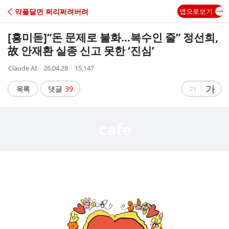
C
악플달면 쩌리쩌려버려
앱으로보기
A
[흥미돋]
“돈 문제로 불화…복수인 줄” 정선희,
F
故 안재환 실종 신고 못한 ‘진심’
작
작
조
Claude AI
26.04.28
15,147
E
성
성
회
자
시
수
글
가
글
목록
댓글
39
가
간
자
자
크
크
기
기
크
작
게
게