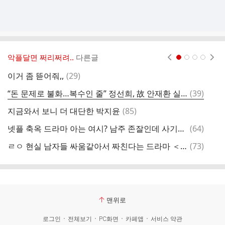
악플달면 쩌리쩌려..
다른글
현재페이지 1
2
3
4
댓
이거 좀 뜯어줘,,
(
29
)
여
글
댓
“돈 문제로 불화…복수인 줄” 정선희, 故 안재환 실종 신고 못한 ‘진심’
(
39
)
글
댓
지금와서 보니 더 대단한 박지윤
(
85
)
치
글
댓
넷플 축옥 드라마 아는 여시? 남주 존잘인데 사기였음 ㄹㅇ
(
64
)
글
댓
ㄹㅇ 현실 남자들 싸움같아서 짜친다는 드라마 ＜유미의세포들3＞ 주호-순록 개싸움 장면.twt
(
73
)
이
글
맨위로
로그인
전체보기
PC화면
카페앱
서비스 약관