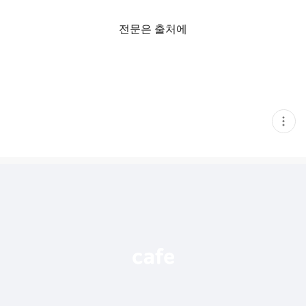
전문은 출처에
현
재
게
시
글
추
가
기
능
열
기