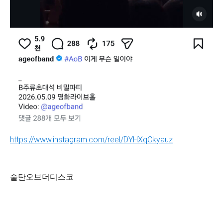
https://www.instagram.com/reel/DYHXqCkyauz
술탄오브더디스코