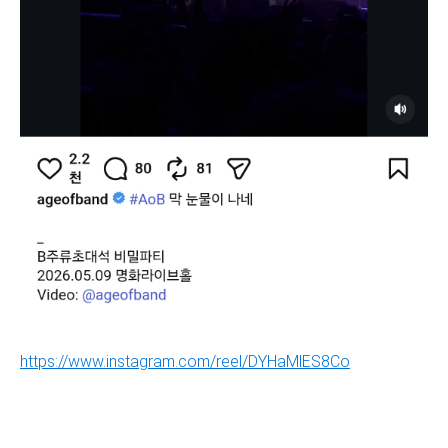
https://www.instagram.com/reel/DYHaMlES8Co