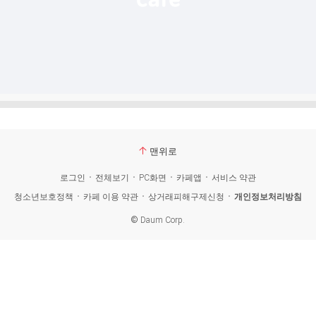
맨위로
로그인
전체보기
PC화면
카페앱
서비스 약관
청소년보호정책
카페 이용 약관
상거래피해구제신청
개인정보처리방침
©
Daum Corp.
카
페
제목
댓
검
글
(
0
)
색