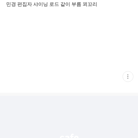
민경 편집자 샤이닝 로드 같이 부름 꾀꼬리
현
재
게
시
글
추
가
기
능
열
기