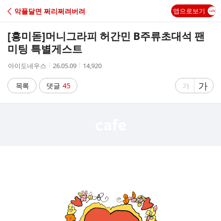
C
악플달면 쩌리쩌려버려
앱으로보기
A
[흥미돋]
머니그라피 허간민 B주류초대석 팬
F
미팅 특별게스트
작
작
조
아이도네우스
26.05.09
14,920
E
성
성
회
자
시
수
글
가
글
목록
댓글
45
가
간
자
자
크
크
기
기
크
작
게
게