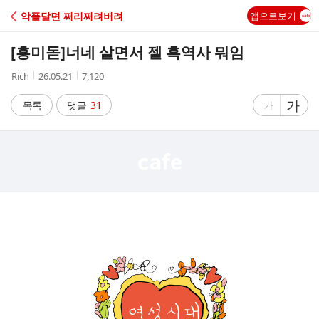
C
악플달면 쩌리쩌려버려
앱으로보기
A
[흥미돋]
너네 살면서 젤 흑역사 뭐임
F
작
작
조
Rich
26.05.21
7,120
성
성
회
E
자
시
수
글
가
글
목록
댓글
31
가
간
자
자
크
크
기
기
크
작
게
게