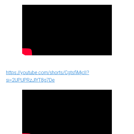
https://youtube.com/shorts/CgtsfiMjclI?
si=2UPUPRzJlYT8g7De