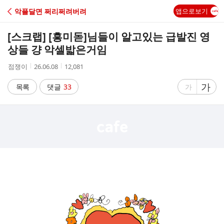
C
악플달면 쩌리쩌려버려
앱으로보기
A
[스크랩] [흥미돋]
님들이 알고있는 급발진 영
F
상들 걍 악셀밟은거임
작
작
조
점쟁이
26.06.08
12,081
E
성
성
회
자
시
수
글
가
글
목록
댓글
33
가
간
자
자
크
크
기
기
크
작
게
게