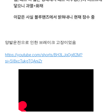
양발운전으로 인한 브레이크 고장이었음
https://youtube.com/shorts/BH3LJqQg82M?
si=5I8xcTukgTQAniZr