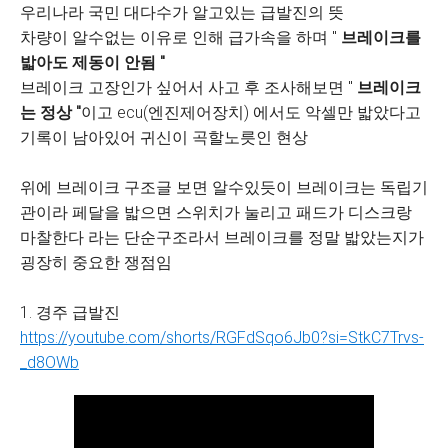
우리나라 국민 대다수가 알고있는 급발진의 뜻
차량이 알수없는 이유로 인해 급가속을 하며 "
브레이크를
밟아도 제동이 안됨 "
브레이크 고장인가 싶어서 사고 후 조사해보면 "
브레이크
는 정상 "
이고 ecu(엔진제어장치) 에서도 악셀만 밟았다고
기록이 남아있어 귀신이 곡할노릇인 현상
위에 브레이크 구조글 보면 알수있듯이 브레이크는 독립기
관이라 페달을 밟으면 스위치가 눌리고 패드가 디스크랑
마찰한다 라는 단순구조라서 브레이크를 정말 밟았는지가
굉장히 중요한 쟁점임
1. 경주 급발진
https://youtube.com/shorts/RGFdSqo6Jb0?si=StkC7Trvs-
_d8OWb