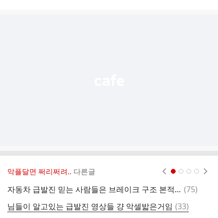
시
글
추
가
기
능
열
기
악플달면 쩌리쩌려..
다른글
현재페이지 1
2
3
4
댓
자동차 급발진 믿는 사람들은 브레이크 구조 본적은 있을까?
(
75
)
나
글
댓
님들이 알고있는 급발진 영상들 걍 악셀밟은거임
(
33
)
고
글