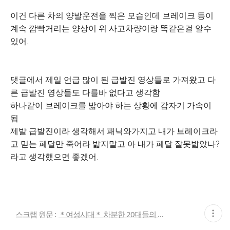
이건 다른 차의 양발운전을 찍은 모습인데 브레이크 등이
계속 깜빡거리는 양상이 위 사고차량이랑 똑같은걸 알수
있어.
댓글에서 제일 언급 많이 된 급발진 영상들로 가져왔고 다
른 급발진 영상들도 다를바 없다고 생각함
하나같이 브레이크를 밟아야 하는 상황에 갑자기 가속이
됨
제발 급발진이라 생각해서 패닉와가지고 내가 브레이크라
고 믿는 페달만 죽어라 밟지말고 아 내가 페달 잘못밟았나?
라고 생각했으면 좋겠어.
현
스크랩 원문 :
＊여성시대＊ 차분한 20대들의 알흠다운 공간
재
게