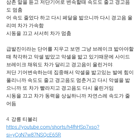
삼촌 말을 듣고 저단기어로 변속할때 속도도 줄고 경고음
도 멈춤
어 속도 줄었다 하고 다시 페달을 밟으니까 다시 경고음 울
리며 차가 가속함
시동을 끄고 서서히 차가 멈춤
급발진이라는 단어를 지우고 보면 그냥 브레이크 밟아야할
때 착각하고 악셀 밟았고 악셀을 밟고 있기때문에 사이드
브레이크 채워도 차가 달리고 경고음이 울린거야.
저단 기어변속하는데 집중해서 악셀을 밟고있는 발에 힘이
풀리니까 속도도 줄고 경고음도 멈춘거고 다시 악셀을 밟
으니까 또 차가 빨라지고 경고음도 다시 울린거임
시동을 끄고 차가 동력을 상실하니까 자연스레 속도가 줄
어듬
4. 강릉 티볼리
https://youtube.com/shorts/h4fhHSp7xso?
si=yCgN7w87NSQcE65R