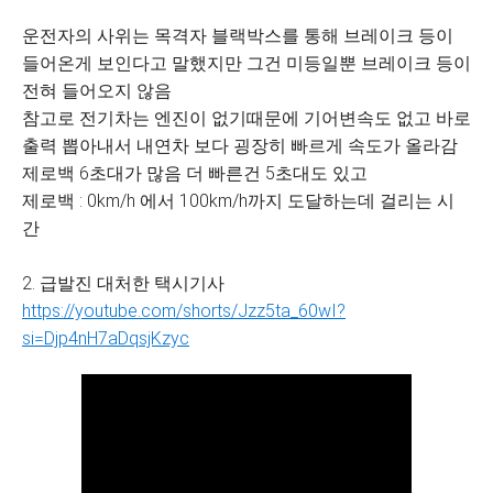
운전자의 사위는 목격자 블랙박스를 통해 브레이크 등이
들어온게 보인다고 말했지만 그건 미등일뿐 브레이크 등이
전혀 들어오지 않음
참고로 전기차는 엔진이 없기때문에 기어변속도 없고 바로
출력 뽑아내서 내연차 보다 굉장히 빠르게 속도가 올라감
제로백 6초대가 많음 더 빠른건 5초대도 있고
제로백 : 0km/h 에서 100km/h까지 도달하는데 걸리는 시
간
2. 급발진 대처한 택시기사
https://youtube.com/shorts/Jzz5ta_60wI?
si=Djp4nH7aDqsjKzyc