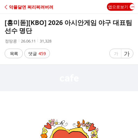
C
악플달면 쩌리쩌려버려
앱으로보기
A
[흥미돋]
[KBO] 2026 아시안게임 야구 대표팀
F
선수 명단
작
작
조
정땅콩
26.06.11
31,328
E
성
성
회
자
시
수
글
가
글
목록
댓글
459
가
간
자
자
크
크
기
기
크
작
게
게