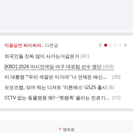
악플달면 쩌리쩌려..
다른글
현재페이지 1
2
3
4
댓
외국인들 진짜 많이 사가는거같은거
(
41
)
글
댓
[KBO] 2026 아시안게임 야구 대표팀 선수 명단
(
459
)
글
댓
이 대통령 “‘우리 색깔은 이거야’ ‘너 언제든 배신할 거지’ 모욕하면 되겠냐”···유시민·김어준·정청래 작심 비판
(
30
)
[
글
댓
모모즈랩, 섞어 먹는 디저트 ‘이튼메스’ GS25 출시
(
8
)
글
댓
CCTV 없는 동물병원 왜?···‘펫팸족’ 울리는 진료기록 공백
(
11
)
글
맨위로