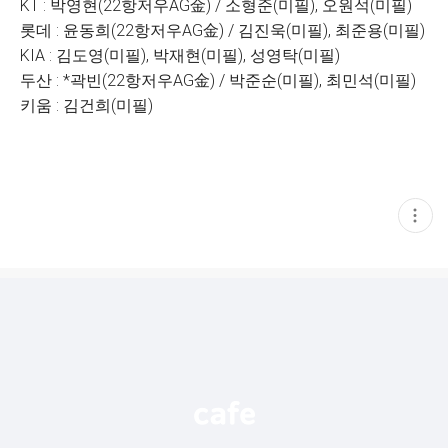
KT : 박영현(22항저우AG金) / 소형준(미필), 오원석(미필)
롯데 : 윤동희(22항저우AG金) / 김진욱(미필), 최준용(미필)
KIA : 김도영(미필), 박재현(미필), 성영탁(미필)
두산 : *곽빈(22항저우AG金) / 박준순(미필), 최민석(미필)
키움 : 김건희(미필)
현
재
게
시
글
추
가
기
능
열
기