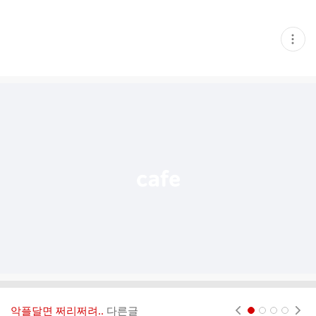
현
재
게
시
글
추
가
기
능
열
기
악플달면 쩌리쩌려..
다른글
현재페이지 1
2
3
4