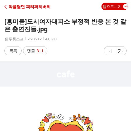
C
악플달면 쩌리쩌려버려
앱으로보기
A
[흥미돋]
도시여자대피소 부정적 반응 본 것 같
F
은 출연진들.jpg
작
작
조
완두콩스프
26.06.12
41,380
E
성
성
회
자
시
수
글
가
글
목록
댓글
311
가
간
자
자
크
크
기
기
크
작
게
게