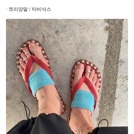
- 쪼리양말 / 타비삭스