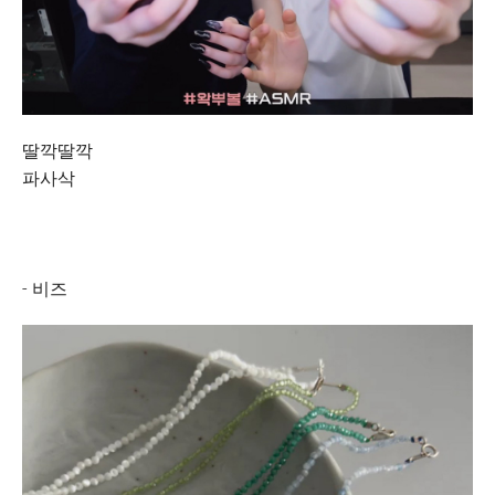
딸깍딸깍
파사삭
- 비즈