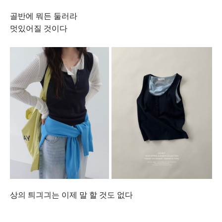
골반에 뭐든 둘러라
멋있어질 것이다
상의 틔긔긔는 이제 말 할 것도 없다