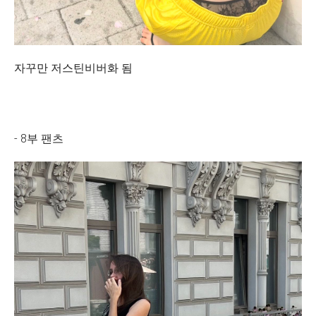
자꾸만 저스틴비버화 됨
- 8부 팬츠