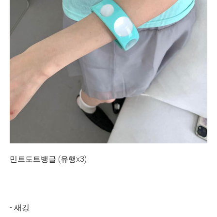
민트도트뱅글 (유행x3)
- 새깅