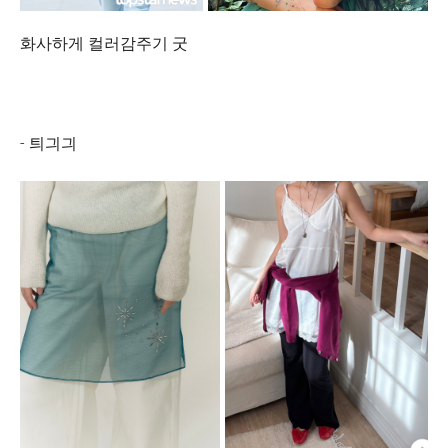
화사하게 컬러감주기 굿
- 틔긔긔