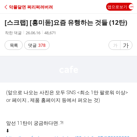
C
악플달면 쩌리쩌려버려
앱으로보기
A
[스크랩] [흥미돋]
요즘 유행하는 것들 (12탄)
F
작
작
조
착한 댁굴
26.06.16
48,671
성
성
회
E
자
시
수
글
가
글
목록
댓글
378
가
간
자
자
크
크
기
기
크
작
게
게
(앞으로 나오는 사진은 모두 SNS <최소 1만 팔로워 이상>
or 페이지 , 제품 홈페이지 등에서 퍼오는 것)
앞선 11탄이 궁금하다면..?!
⬇️