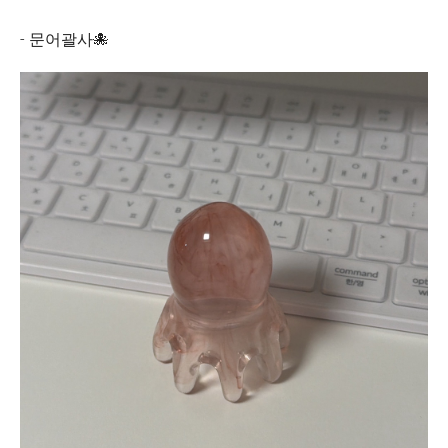
- 문어괄사🐙