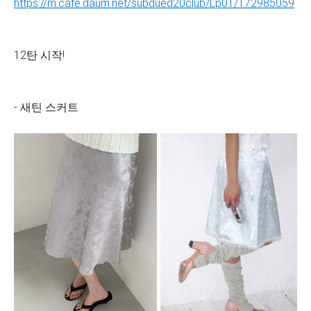
https://m.cafe.daum.net/subdued20club/Lp0T/172985059
12탄 시작!
- 새틴 스커트