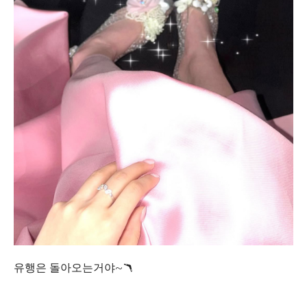
유행은 돌아오는거야~🪃