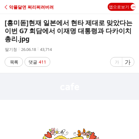
C
악플달면 쩌리쩌려버려
앱으로보기
A
[흥미돋]
현재 일본에서 현타 제대로 맞았다는
F
이번 G7 회담에서 이재명 대통령과 다카이치
총리.jpg
E
작
작
조
딸기청
26.06.18
43,714
성
성
회
자
시
수
글
가
글
목록
댓글
411
가
간
자
자
크
크
기
기
크
작
게
게