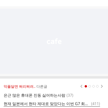
게
시
글
추
가
기
능
열
기
악플달면 쩌리쩌려..
다른글
현재페이지 1
2
3
4
댓
은근 많은 휴대폰 진동 싫어하는사람
(
37
)
전
글
댓
현재 일본에서 현타 제대로 맞았다는 이번 G7 회담에서 이재명 대통령과 다카이치 총리.jpg
(
411
)
여
글