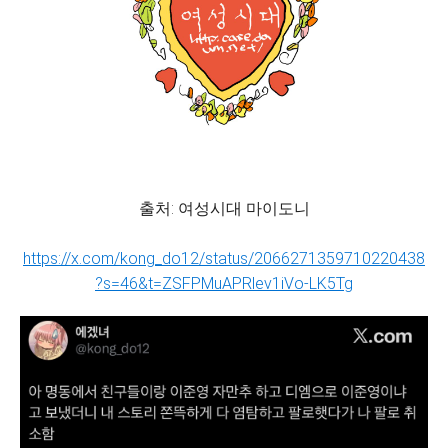
출처: 여성시대 마이도니
https://x.com/kong_do12/status/2066271359710220438
?s=46&t=ZSFPMuAPRlev1iVo-LK5Tg