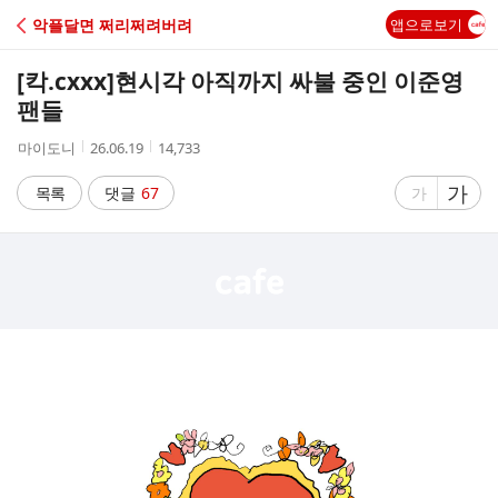
C
악플달면 쩌리쩌려버려
앱으로보기
A
[칵.cxxx]
현시각 아직까지 싸불 중인 이준영
F
팬들
작
작
조
마이도니
26.06.19
14,733
E
성
성
회
자
시
수
글
가
글
목록
댓글
67
가
간
자
자
크
크
기
기
크
작
게
게