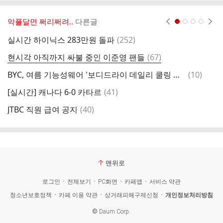
악플달면 쩌리쩌려..
다른글
현재페이지 1
2
3
4
댓
실시간 하이닉스 283만원 돌파
(
252
)
여
글
댓
현시각 아직까지 싸불 중인 이준영 팬들
(
67
)
갓
글
댓
BYC, 여름 기능성웨어 '보디드라이 데일리 쿨링 남탱탑' 출시
(
10
)
이
글
댓
[실시간] 캐나다 6-0 카타르
(
41
)
공
글
댓
JTBC 직원 급여 공지
(
40
)
한
글
맨위로
로그인
전체보기
PC화면
카페앱
서비스 약관
청소년보호정책
카페 이용 약관
상거래피해구제신청
개인정보처리방침
©
Daum Corp.