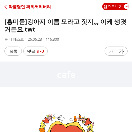
C
악플달면 쩌리쩌려버려
앱으로보기
A
[흥미돋]
강아지 이름 모라고 짓지,,, 이케 생겻
F
거든요.twt
작
작
조
허니러스크
26.06.23
116,300
E
성
성
회
자
시
수
글
가
글
목록
댓글
970
가
간
자
자
크
크
기
기
크
작
게
게