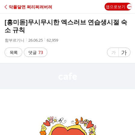
C
악플달면 쩌리쩌려버려
앱으로보기
A
[흥미돋]
무시무시한 엑스러브 연습생시절 숙
F
소 규칙
작
작
조
함부르기니
26.06.25
62,959
E
성
성
회
자
시
수
글
가
글
목록
댓글
73
가
간
자
자
크
크
기
기
크
작
게
게