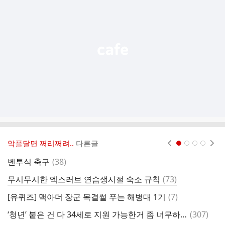
기
능
열
기
악플달면 쩌리쩌려..
다른글
현재페이지 1
2
3
4
댓
벤투식 축구
(
38
)
글
댓
무시무시한 엑스러브 연습생시절 숙소 규칙
(
73
)
왕
글
댓
[유퀴즈] 맥아더 장군 목결썰 푸는 해병대 1기
(
7
)
글
댓
‘청년’ 붙은 건 다 34세로 지원 가능한거 좀 너무하다
(
307
)
기
글