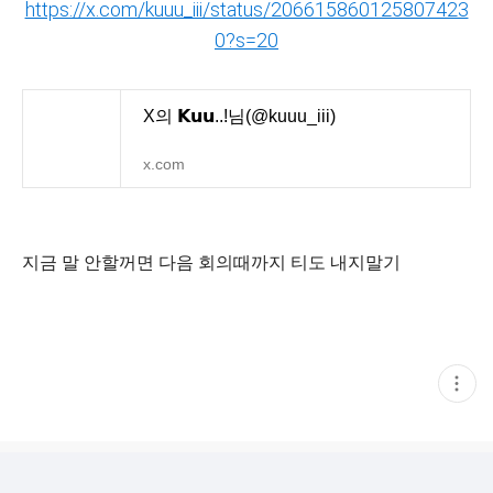
https://x.com/kuuu_iii/status/206615860125807423
0?s=20
X의 𝗞𝘂𝘂..!님(@kuuu_iii)
x.com
지금 말 안할꺼면 다음 회의때까지 티도 내지말기
현
재
게
시
글
추
가