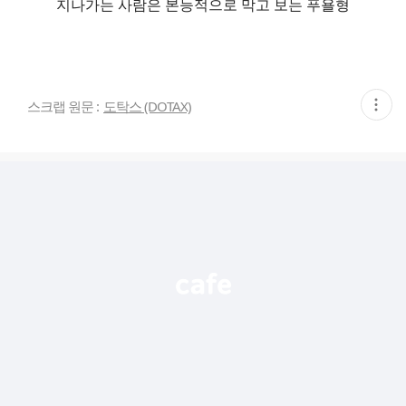
지나가는 사람은 본능적으로 막고 보는 푸욜형
현
스크랩 원문 :
도탁스 (DOTAX)
재
게
시
글
추
가
기
능
열
기