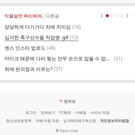
악플달면 쩌리쩌려..
다른글
현재페이지 1
2
3
4
댓
당당하게 다가가다 차에 치이삼
(
16
)
글
댓
심각한 축구선수들 직업병 .gif
(
13
)
”
글
댓
옌스 인스타 업로드
(
46
)
글
댓
마이크 때문에 다리 찢는 안무 손으로 잡을 수 없었던 르세라핌 카즈하
(
21
)
글
댓
최애 편의점과 이유는?
(
37
)
글
맨위로
로그인
전체보기
PC화면
카페앱
서비스 약관
청소년보호정책
카페 이용 약관
상거래피해구제신청
개인정보처리방침
©
Daum Corp.