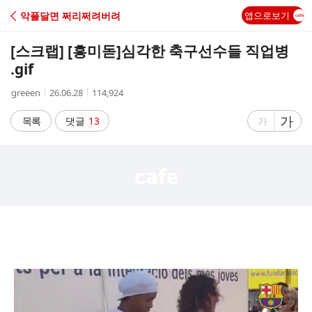
C
악플달면 쩌리쩌려버려
앱으로보기
A
[스크랩] [흥미돋]
심각한 축구선수들 직업병
F
.gif
작
작
조
greeen
26.06.28
114,924
E
성
성
회
자
시
수
글
가
글
목록
댓글
13
가
간
자
자
크
크
기
기
크
작
게
게