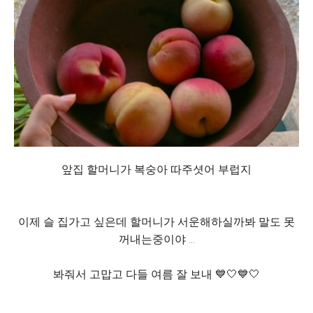
앞집 할머니가 복숭아 따주셧어 부럽지
이제 슬 집가고 싶은데 할머니가 서운해하실까봐 말도 못
꺼내는중이야 ...
봐줘서 고맙고 다들 여름 잘 보내 💙🤍💙🤍