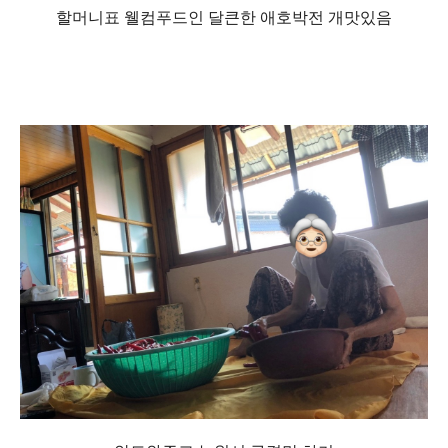
할머니표 웰컴푸드인 달큰한 애호박전 개맛있음