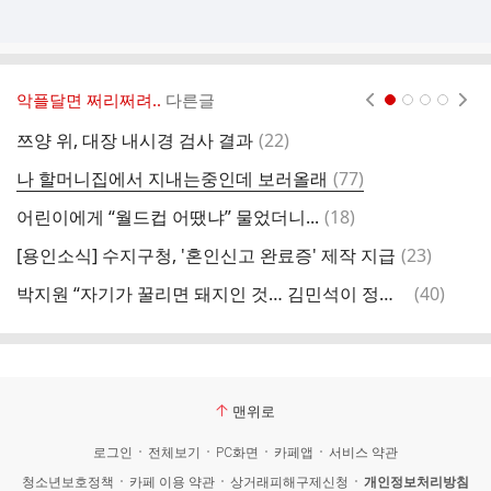
악플달면 쩌리쩌려..
다른글
현재페이지 1
2
3
4
댓
쯔양 위, 대장 내시경 검사 결과
(
22
)
글
댓
나 할머니집에서 지내는중인데 보러올래
(
77
)
시
글
댓
어린이에게 “월드컵 어땠냐” 물었더니...
(
18
)
글
댓
[용인소식] 수지구청, '혼인신고 완료증' 제작 지급
(
23
)
글
댓
박지원 “자기가 꿀리면 돼지인 것… 김민석이 정청래보다 적통”
(
40
)
글
맨위로
로그인
전체보기
PC화면
카페앱
서비스 약관
청소년보호정책
카페 이용 약관
상거래피해구제신청
개인정보처리방침