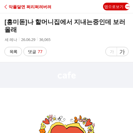
C
악플달면 쩌리쩌려버려
앱으로보기
A
[흥미돋]
나 할머니집에서 지내는중인데 보러
F
올래
작
작
조
세 레나
26.06.29
36,065
E
성
성
회
자
시
수
글
가
글
목록
댓글
77
가
간
자
자
크
크
기
기
크
작
게
게