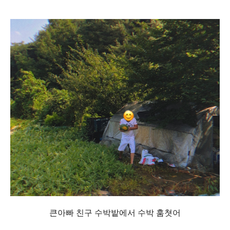
큰아빠 친구 수박밭에서 수박 훔쳣어