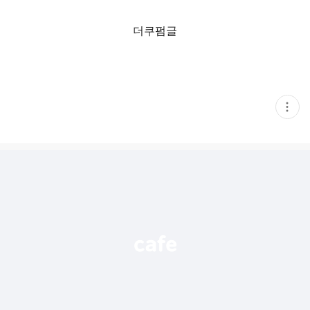
더쿠펌글
현
재
게
시
글
추
가
기
능
열
기