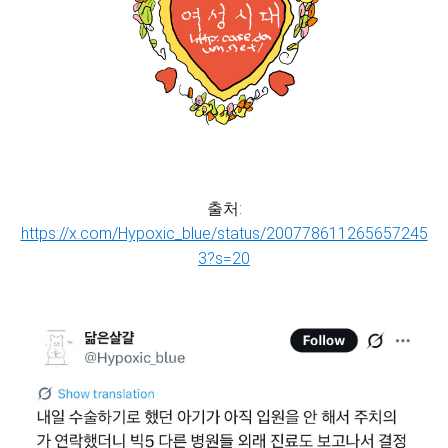
출처:
https://x.com/Hypoxic_blue/status/200778611265657245
3?s=20