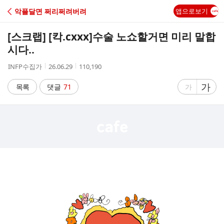
C
악플달면 쩌리쩌려버려
앱으로보기
A
[스크랩] [칵.cxxx]
수술 노쇼할거면 미리 말합
F
시다..
작
작
조
INFP수집가
26.06.29
110,190
E
성
성
회
자
시
수
글
가
글
목록
댓글
71
가
간
자
자
크
크
기
기
크
작
게
게