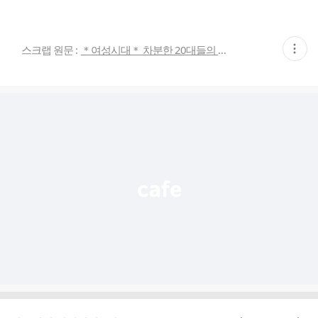
현
스크랩 원문 :
＊여성시대＊ 차분한 20대들의 알흠다운 공간
재
게
시
글
추
가
기
능
열
기