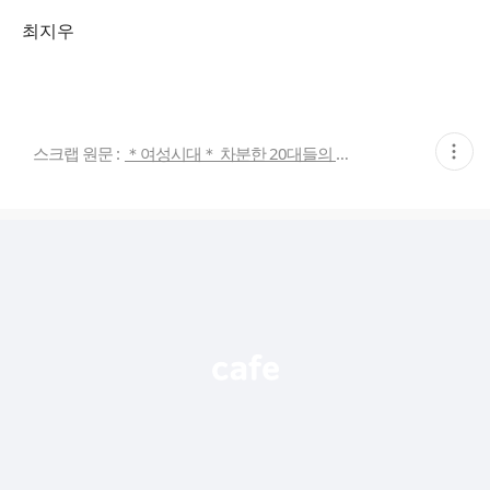
최지우
현
스크랩 원문 :
＊여성시대＊ 차분한 20대들의 알흠다운 공간
재
게
시
글
추
가
기
능
열
기