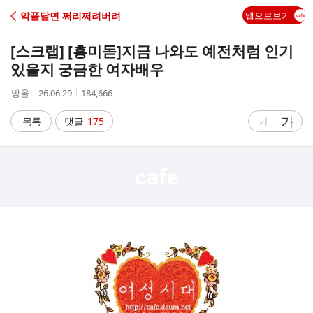
C
악플달면 쩌리쩌려버려
앱으로보기
A
[스크랩] [흥미돋]
지금 나와도 예전처럼 인기
F
있을지 궁금한 여자배우
작
작
조
방울
26.06.29
184,666
E
성
성
회
자
시
수
글
가
글
목록
댓글
175
가
간
자
자
크
크
기
기
크
작
게
게