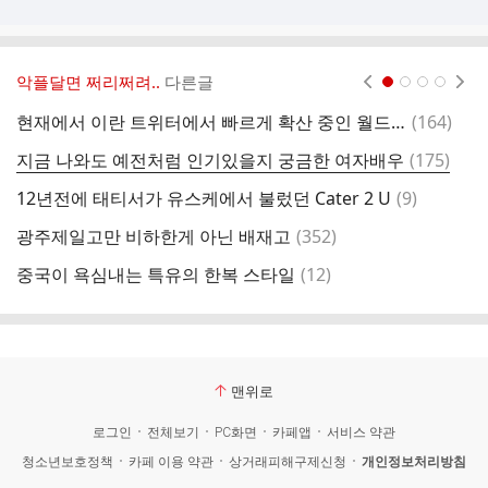
악플달면 쩌리쩌려..
다른글
현재페이지 1
2
3
4
댓
현재에서 이란 트위터에서 빠르게 확산 중인 월드컵 괴소문...jpg
(
164
)
[
글
댓
지금 나와도 예전처럼 인기있을지 궁금한 여자배우
(
175
)
울
글
댓
12년전에 태티서가 유스케에서 불렀던 Cater 2 U
(
9
)
지
글
댓
광주제일고만 비하한게 아닌 배재고
(
352
)
직
글
댓
중국이 욕심내는 특유의 한복 스타일
(
12
)
글
맨위로
로그인
전체보기
PC화면
카페앱
서비스 약관
청소년보호정책
카페 이용 약관
상거래피해구제신청
개인정보처리방침