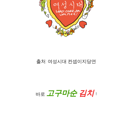
출처: 여성시대 컨셉이지당연
고구마순
김치
바로
!