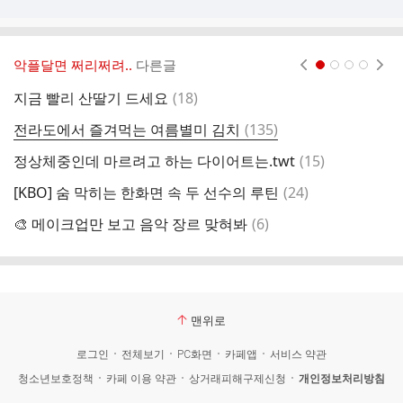
악플달면 쩌리쩌려..
다른글
현재페이지 1
2
3
4
댓
지금 빨리 산딸기 드세요
(
18
)
글
댓
전라도에서 즐겨먹는 여름별미 김치
(
135
)
이
글
댓
정상체중인데 마르려고 하는 다이어트는.twt
(
15
)
글
댓
[KBO] 숨 막히는 한화면 속 두 선수의 루틴
(
24
)
스
글
댓
🎨 메이크업만 보고 음악 장르 맞혀봐
(
6
)
오
글
맨위로
로그인
전체보기
PC화면
카페앱
서비스 약관
청소년보호정책
카페 이용 약관
상거래피해구제신청
개인정보처리방침