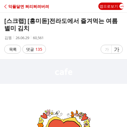
C
악플달면 쩌리쩌려버려
앱으로보기
A
[스크랩] [흥미돋]
전라도에서 즐겨먹는 여름
F
별미 김치
작
작
조
김똥
26.06.29
60,561
E
성
성
회
자
시
수
글
가
글
목록
댓글
135
가
간
자
자
크
크
기
기
크
작
게
게