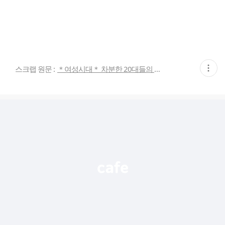
현
스크랩 원문 :
＊여성시대＊ 차분한 20대들의 알흠다운 공간
재
게
시
글
추
가
기
능
열
기