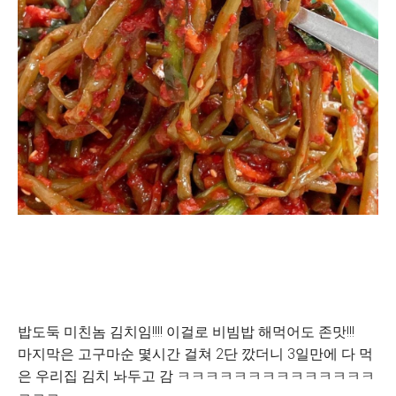
밥도둑 미친놈 김치임!!!! 이걸로 비빔밥 해먹어도 존맛!!!
마지막은 고구마순 몇시간 걸쳐 2단 깠더니 3일만에 다 먹
은 우리집 김치 놔두고 감 ㅋㅋㅋㅋㅋㅋㅋㅋㅋㅋㅋㅋㅋㅋ