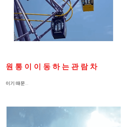
원 통 이 이 동 하 는 관 람 차
이기 때문....