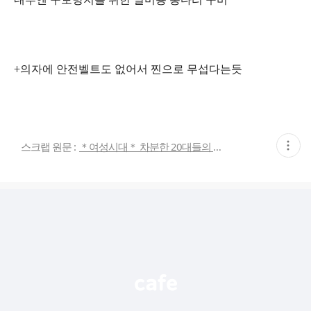
+의자에 안전벨트도 없어서 찐으로 무섭다는듯
현
스크랩 원문 :
＊여성시대＊ 차분한 20대들의 알흠다운 공간
재
게
시
글
추
가
기
능
열
기