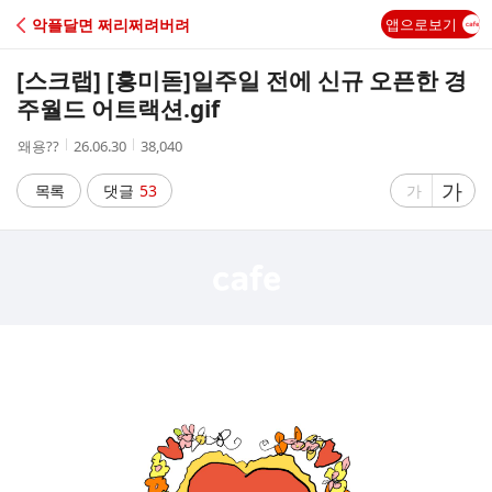
C
악플달면 쩌리쩌려버려
앱으로보기
A
[스크랩] [흥미돋]
일주일 전에 신규 오픈한 경
F
주월드 어트랙션.gif
작
작
조
왜용??
26.06.30
38,040
E
성
성
회
자
시
수
글
가
글
목록
댓글
53
가
간
자
자
크
크
기
기
크
작
게
게