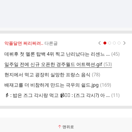
악플달면 쩌리쩌려..
다른글
현재페이지 1
2
3
4
댓
데뷔후 첫 멜론 탑백 4위 찍고 난리났다는 리센느 숙소
(
45
)
내
글
댓
일주일 전에 신규 오픈한 경주월드 어트랙션.gif
(
53
)
글
댓
현지에서 먹고 굉장히 실망한 프랑스 음식
(
78
)
한
글
댓
배재고를 더 비참하게 만드는 극우의 쉴드.jpg
(
169
)
글
댓
👵 : 밥은 즈그 각시랑 먹고 📹🙋‍♂️ : (즈그 각시?) 아 중국 각시?
(
11
)
글
맨위로