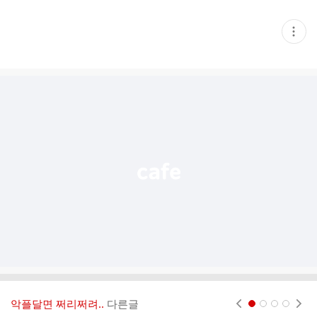
현
재
게
시
글
추
가
기
능
열
기
악플달면 쩌리쩌려..
다른글
현재페이지 1
2
3
4