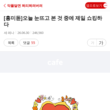
C
악플달면 쩌리쩌려버려
앱으로보기
A
[흥미돋]
오늘 눈뜨고 본 것 중에 제일 쇼킹하
F
다
작
작
조
세 레나
26.06.30
246,560
E
성
성
회
자
시
수
글
가
글
목록
댓글
55
가
간
자
자
크
크
기
기
크
작
게
게