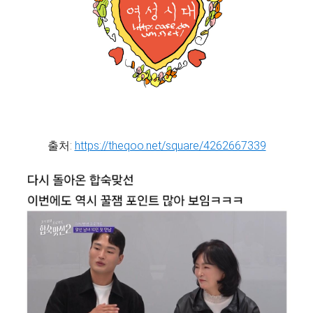
출처:
https://theqoo.net/square/4262667339