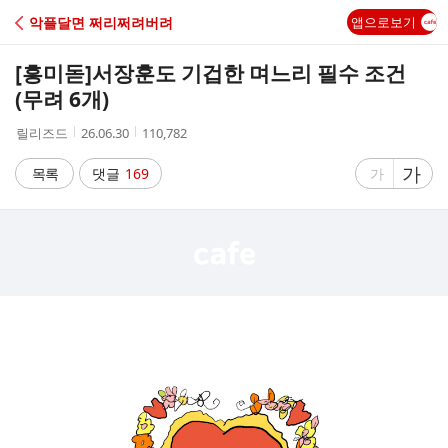
C
악플달면 쩌리쩌려버려
앱으로보기
A
[흥미돋]
서장훈도 기겁한 며느리 필수 조건
F
(무려 6개)
작
작
조
릴리즈드
26.06.30
110,782
E
성
성
회
자
시
수
글
가
글
목록
댓글
169
가
간
자
자
크
크
기
기
크
작
게
게